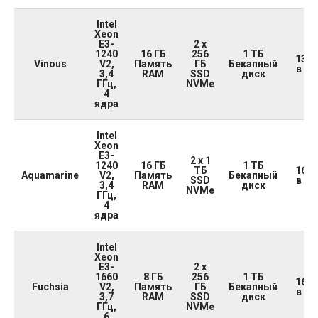
Intel
Xeon
E3-
2 x
1240
16 ГБ
256
1 ТБ
13 5
Vinous
V2,
Память
ГБ
Бекапный
в ме
3,4
RAM
SSD
диск
ГГц,
NVMe
4
ядра
Intel
Xeon
E3-
2 x 1
1240
16 ГБ
1 ТБ
ТБ
16 5
Aquamarine
V2,
Память
Бекапный
SSD
в ме
3,4
RAM
диск
NVMe
ГГц,
4
ядра
Intel
Xeon
E3-
2 x
1660
8 ГБ
256
1 ТБ
16 0
Fuchsia
V2,
Память
ГБ
Бекапный
в ме
3,7
RAM
SSD
диск
ГГц,
NVMe
6