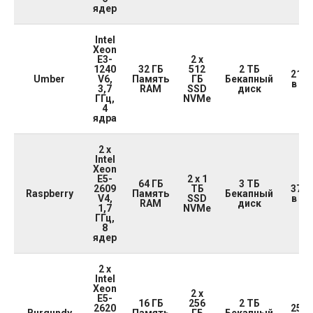
ядер
Intel
Xeon
E3-
2 x
1240
32 ГБ
512
2 ТБ
21 5
Umber
V6,
Память
ГБ
Бекапный
в ме
3,7
RAM
SSD
диск
ГГц,
NVMe
4
ядра
2 x
Intel
Xeon
E5-
2 x 1
64 ГБ
3 ТБ
2609
ТБ
37 0
Raspberry
Память
Бекапный
V4,
SSD
в ме
RAM
диск
1,7
NVMe
ГГц,
8
ядер
2 x
Intel
Xeon
2 x
E5-
16 ГБ
256
2 ТБ
2620
25 5
Burgundy
Память
ГБ
Бекапный