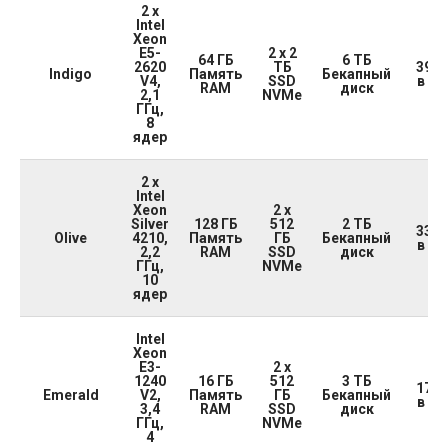
2 x
Intel
Xeon
E5-
2 x 2
64 ГБ
6 ТБ
2620
ТБ
39 8
Indigo
Память
Бекапный
V4,
SSD
в ме
RAM
диск
2,1
NVMe
ГГц,
8
ядер
2 x
Intel
Xeon
2 x
Silver
128 ГБ
512
2 ТБ
33 0
Olive
4210,
Память
ГБ
Бекапный
в ме
2,2
RAM
SSD
диск
ГГц,
NVMe
10
ядер
Intel
Xeon
E3-
2 x
1240
16 ГБ
512
3 ТБ
17 3
Emerald
V2,
Память
ГБ
Бекапный
в ме
3,4
RAM
SSD
диск
ГГц,
NVMe
4