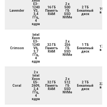
Xeon
E3-
2 x
1240
16 ГБ
500
2 ТБ
19 5
Lavender
V3,
Память
ГБ
Бекапный
в ме
3,4
RAM
SSD
диск
ГГц,
NVMe
4
ядра
Intel
Xeon
E3-
2 x
1240
32 ГБ
256
1 ТБ
17 5
Crimson
V6,
Память
ГБ
Бекапный
в ме
3,7
RAM
SSD
диск
ГГц,
NVMe
4
ядра
2 x
Intel
Xeon
2 x
E5-
32 ГБ
512
2 ТБ
22 0
Coral
2609,
Память
ГБ
Бекапный
в ме
2,4
RAM
SSD
диск
ГГц,
NVMe
4
ядра