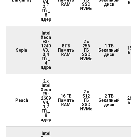
V4,
в ме
RAM
SSD
диск
2,1
NVMe
ГГц,
8
ядер
Intel
Xeon
E3-
2 x
1240
8 ГБ
256
1 ТБ
15 0
Sepia
V3,
Память
ГБ
Бекапный
в ме
3,4
RAM
SSD
диск
ГГц,
NVMe
4
ядра
2 x
Intel
Xeon
2 x
E5-
16 ГБ
512
2 ТБ
2609
29 0
Peach
Память
ГБ
Бекапный
V4,
в ме
RAM
SSD
диск
1,7
NVMe
ГГц,
8
ядер
Intel