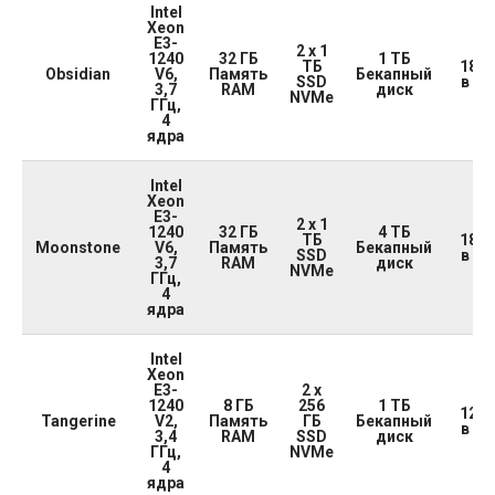
Intel
Xeon
E3-
2 x 1
1240
32 ГБ
1 ТБ
ТБ
18 5
Obsidian
V6,
Память
Бекапный
SSD
в ме
3,7
RAM
диск
NVMe
ГГц,
4
ядра
Intel
Xeon
E3-
2 x 1
1240
32 ГБ
4 ТБ
ТБ
18 9
Moonstone
V6,
Память
Бекапный
SSD
в ме
3,7
RAM
диск
NVMe
ГГц,
4
ядра
Intel
Xeon
E3-
2 x
1240
8 ГБ
256
1 ТБ
12 5
Tangerine
V2,
Память
ГБ
Бекапный
в ме
3,4
RAM
SSD
диск
ГГц,
NVMe
4
ядра